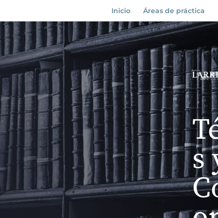
Inicio
Áreas de práctica
T
s 
C
o