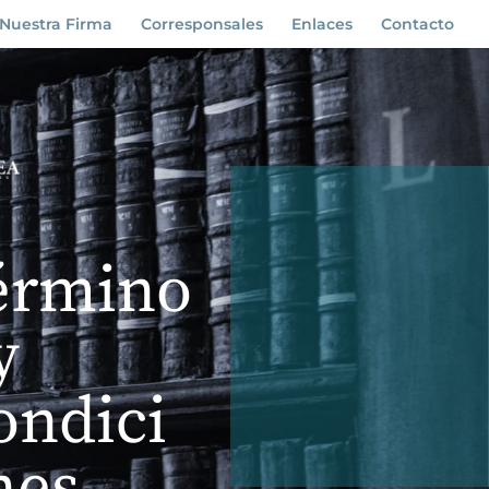
Nuestra Firma
Corresponsales
Enlaces
Contacto
érmino
y
ondici
nes